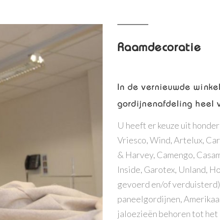
Raamdecoratie
In de vernieuwde winkel
gordijnenafdeling heel 
U heeft er keuze uit honde
Vriesco, Wind, Artelux, Carl
& Harvey, Camengo, Casama
Inside, Garotex, Unland, Ho
gevoerd en/of verduisterd)
paneelgordijnen, Amerikaans
jaloezieën behoren tot het 