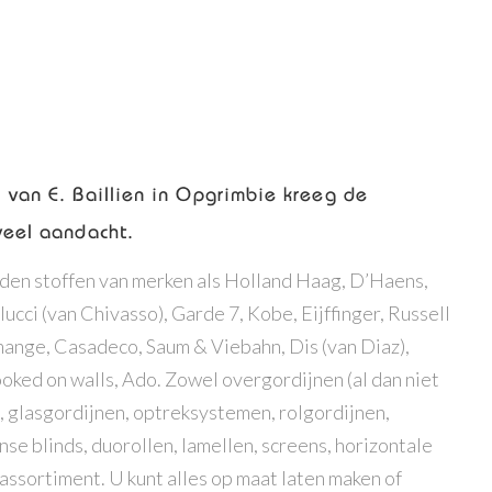
 van E. Baillien in Opgrimbie kreeg de
veel aandacht.
rden stoffen van merken als Holland Haag, D’Haens,
ucci (van Chivasso), Garde 7, Kobe, Eijffinger, Russell
nge, Casadeco, Saum & Viebahn, Dis (van Diaz),
oked on walls, Ado. Zowel overgordijnen (al dan niet
, glasgordijnen, optreksystemen, rolgordijnen,
e blinds, duorollen, lamellen, screens, horizontale
assortiment. U kunt alles op maat laten maken of