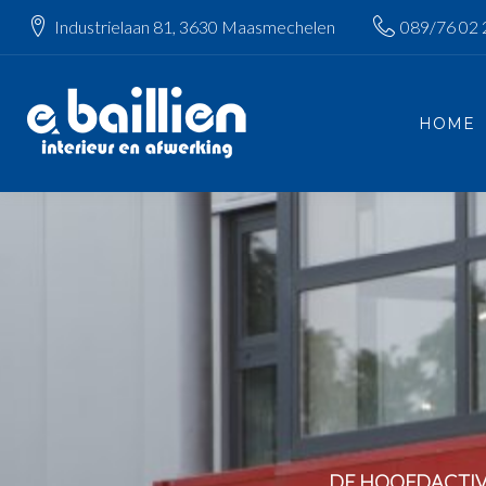
Industrielaan 81, 3630 Maasmechelen
089/76 02 
HOME
DE HOOFDACTIVI