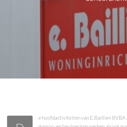
e hoofdactiviteiten van E.Baillien BVBA z
gyproc- en bevloeringswerken alsook ma