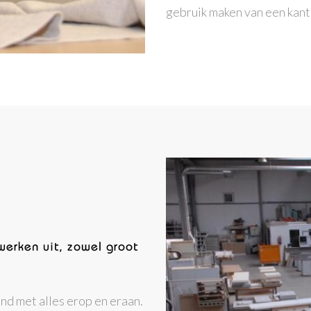
gebruik maken van een kan
erken uit, zowel groot
d met alles erop en eraan.