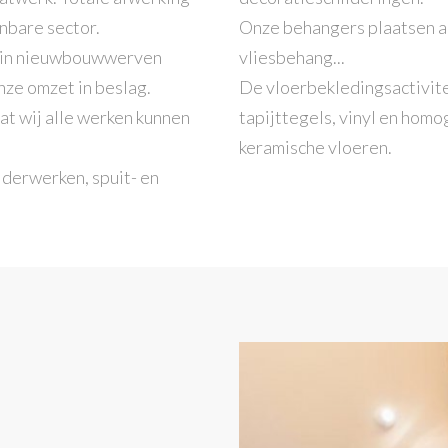
enbare sector.
Onze behangers plaatsen al
n in nieuwbouwwerven
vliesbehang...
ze omzet in beslag.
De vloerbekledingsactivitei
at wij alle werken kunnen
tapijttegels, vinyl en hom
keramische vloeren.
lderwerken, spuit- en