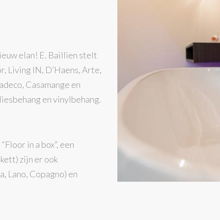
uw elan! E. Baillien stelt
, Living IN, D’Haens, Arte,
asadeco, Casamange en
 vliesbehang en vinylbehang.
“Floor in a box”, een
kett) zijn er ook
ra, Lano, Copagno) en