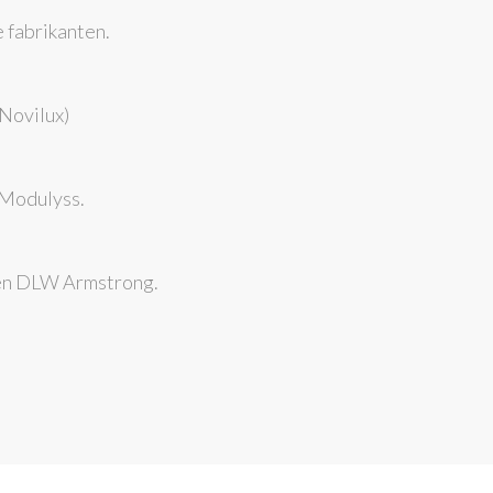
 fabrikanten.
 Novilux)
, Modulyss.
r en DLW Armstrong.