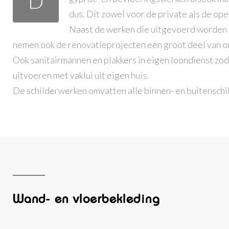
D
dus. Dit zowel voor de private als de op
Naast de werken die uitgevoerd worde
nemen ook de renovatieprojecten een groot deel van on
Ook sanitairmannen en plakkers in eigen loondienst zod
uitvoeren met vaklui uit eigen huis.
De schilderwerken omvatten alle binnen- en buitenschi
Wand- en vloerbekleding