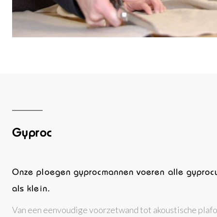
Gyproc
Onze ploegen gyprocmannen voeren alle gyprocw
als klein.
Van een eenvoudige voorzetwand tot akoustische plafon