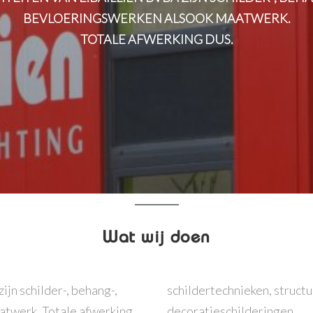
BEVLOERINGSWERKEN ALSOOK MAATWERK.
TOTALE AFWERKING DUS.
Wat wij doen
ijn schilder-, behang-,
schildertechnieken, struct
atwerk. Totale afwerking
decoratieschilderingen.